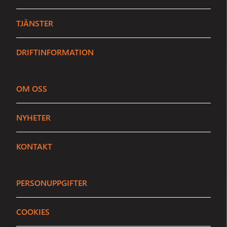
TJÄNSTER
DRIFTINFORMATION
OM OSS
Sundbybergs Stadsnät
NYHETER
Stängt
Vi är här för att hjälpa dig
KONTAKT
Ring
08 - 706 91 35
PERSONUPPGIFTER
E-post
info@sundbybergsstadsnat.se
COOKIES