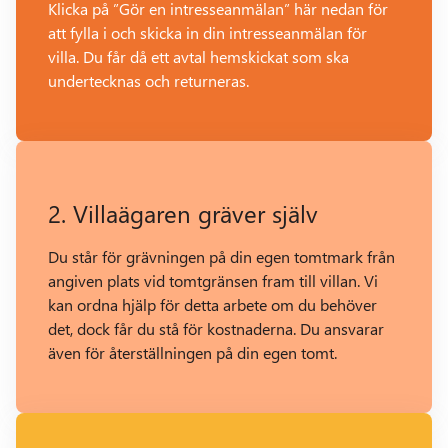
Klicka på ”Gör en intresseanmälan” här nedan för
att fylla i och skicka in din intresseanmälan för
villa. Du får då ett avtal hemskickat som ska
undertecknas och returneras.
2. Villaägaren gräver själv
Du står för grävningen på din egen tomtmark från
angiven plats vid tomtgränsen fram till villan. Vi
kan ordna hjälp för detta arbete om du behöver
det, dock får du stå för kostnaderna. Du ansvarar
även för återställningen på din egen tomt.