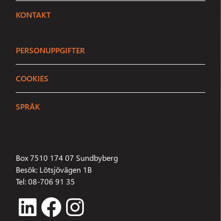
KONTAKT
Ring
08 - 706 91 35
PERSONUPPGIFTER
E-post
info@sundbybergsstadsnat.se
COOKIES
ELLER STARTA EN CHATT
SPRÅK
Inga agenter är online just nu.
Hej där
Berätta vad du heter så börjar vi.
Box 7510 174 07 Sundbyberg
Ditt namn
Besök: Lötsjövägen 1B
Tel: 08-706 91 35
Starta chatt
LinkedIn
Facebook
Instagram