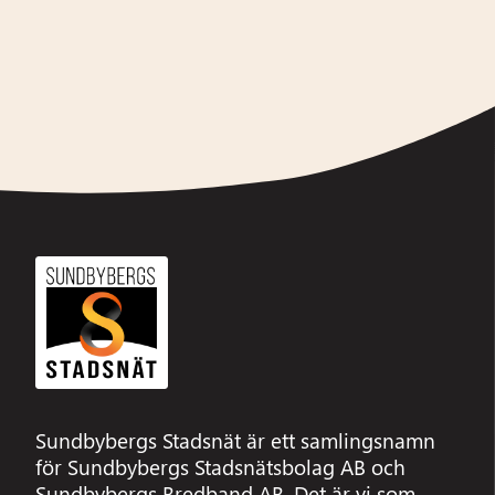
Sundbybergs Stadsnät är ett samlingsnamn
för Sundbybergs Stadsnätsbolag AB och
Sundbybergs Bredband AB. Det är vi som