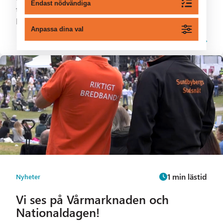
Endast nödvändiga
tjänsteleverantörer, 30 Mbit/s - ett prisvärt
bredbandsalternativ och ett...
Anpassa dina val
1 min lästid
Nyheter
Vi ses på Vårmarknaden och
Nationaldagen!