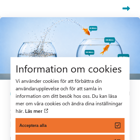
Information om cookies
Vi använder cookies för att förbättra din
användarupplevelse och för att samla in
2 min lästid
Nyheter
information om ditt besök hos oss. Du kan läsa
mer om våra cookies och ändra dina inställningar
30 Mbit/s – nytt prisvärt
här.
Läs mer
komplement i vårt
bredbandsutbud
Acceptera alla
Nu lanserar vi, tillsammans med våra