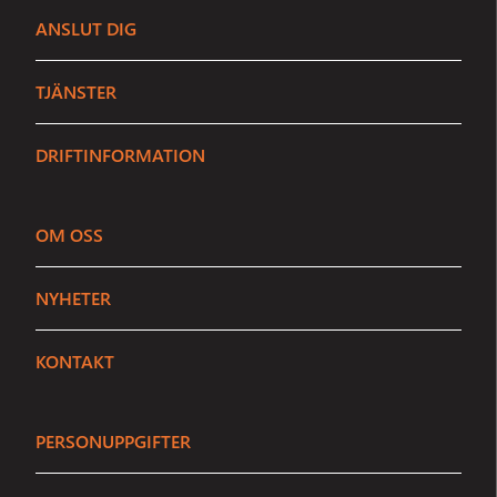
ANSLUT DIG
TJÄNSTER
DRIFTINFORMATION
OM OSS
Sundbybergs Stadsnät
NYHETER
Stängt
Vi är här för att hjälpa dig
KONTAKT
Ring
08 - 706 91 35
PERSONUPPGIFTER
E-post
info@sundbybergsstadsnat.se