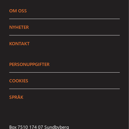
OM OSS
Sundbybergs Stadsnät
NYHETER
Stängt
Vi är här för att hjälpa dig
KONTAKT
Ring
08 - 706 91 35
PERSONUPPGIFTER
E-post
info@sundbybergsstadsnat.se
COOKIES
ELLER STARTA EN CHATT
SPRÅK
Inga agenter är online just nu.
Hej där
Berätta vad du heter så börjar vi.
Box 7510 174 07 Sundbyberg