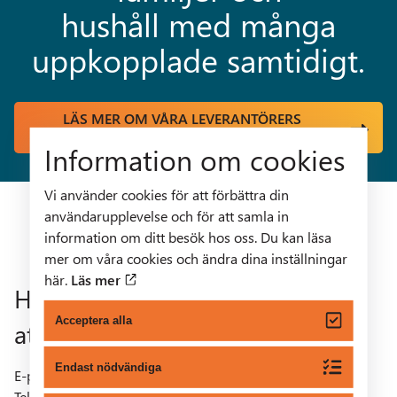
hushåll med många
uppkopplade samtidigt.
LÄS MER OM VÅRA LEVERANTÖRERS
ERBJUDANDEN OCH BESTÄLL HÄR >
Information om cookies
Vi använder cookies för att förbättra din
användarupplevelse och för att samla in
information om ditt besök hos oss. Du kan läsa
mer om våra cookies och ändra dina inställningar
här.
Läs mer
Har du frågor eller vill ha hjälp
Acceptera alla
att välja rätt tjänst?
Endast nödvändiga
E-post:
info@sundbybergsstadsnat.se
Telefon: 08-706 91 35