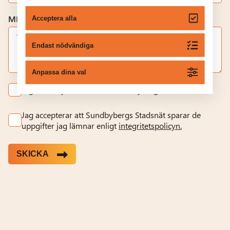
MEDDELANDE
Acceptera alla
Endast nödvändiga
Anpassa dina val
Jag vill få nyhetsbrev från Sundbybergs Stadsnät.
Jag accepterar att Sundbybergs Stadsnät sparar de
uppgifter jag lämnar enligt
integritetspolicyn.
SKICKA
Alternative: