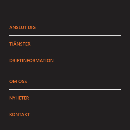
ANSLUT DIG
TJÄNSTER
DRIFTINFORMATION
OM OSS
Sundbybergs Stadsnät
NYHETER
Stängt
Vi är här för att hjälpa dig
KONTAKT
Ring
08 - 706 91 35