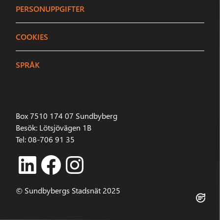
PERSONUPPGIFTER
E-post
info@sundbybergsstadsnat.se
COOKIES
ELLER STARTA EN CHATT
SPRÅK
Inga agenter är online just nu.
Hej där
Berätta vad du heter så börjar vi.
Box 7510 174 07 Sundbyberg
Ditt namn
Besök: Lötsjövägen 1B
Tel: 08-706 91 35
Starta chatt
LinkedIn
Facebook
Instagram
© Sundbybergs Stadsnät 2025