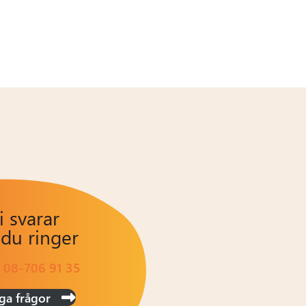
i svarar
 du ringer
:
08-706 91 35
ga frågor