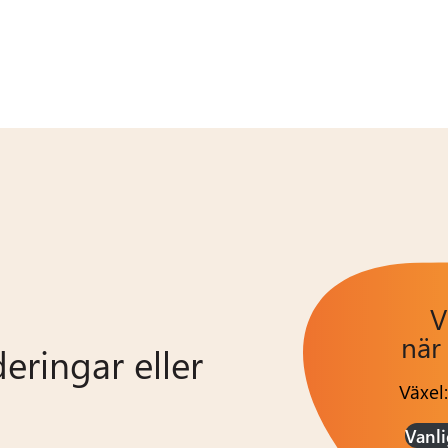
V
när
eringar eller
Växel
Vanli