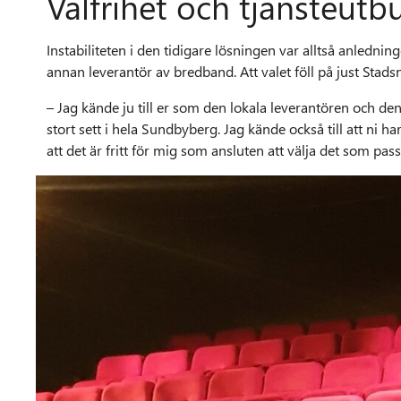
Valfrihet och tjänsteutbu
Instabiliteten i den tidigare lösningen var alltså anlednin
annan leverantör av bredband. Att valet föll på just Stads
– Jag kände ju till er som den lokala leverantören och den
stort sett i hela Sundbyberg. Jag kände också till att ni ha
att det är fritt för mig som ansluten att välja det som p