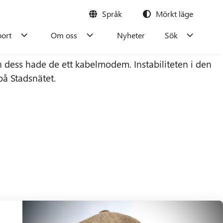
Språk
Mörkt läge
port
Om oss
Nyheter
Sök
n dess hade de ett kabelmodem. Instabiliteten i den
s
på Stadsnätet.
h tryggt!
amverkan
Boka tvättstuga