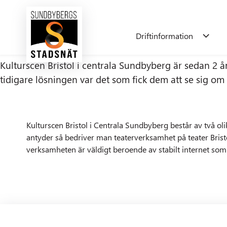
Driftinformation
Kulturscen Bristol i centrala Sundbyberg är sedan 2 å
Driftinformation
Anslut fastig
tidigare lösningen var det som fick dem att se sig om
Driftinformation
Anslut fastighet
Kulturscen Bristol i Centrala Sundbyberg består av två oli
antyder så bedriver man teaterverksamhet på teater Bristol
Felanmälan
Villaägare
Bostadsrät
verksamheten är väldigt beroende av stabilt internet som in
Nyproduktion
Bygghe