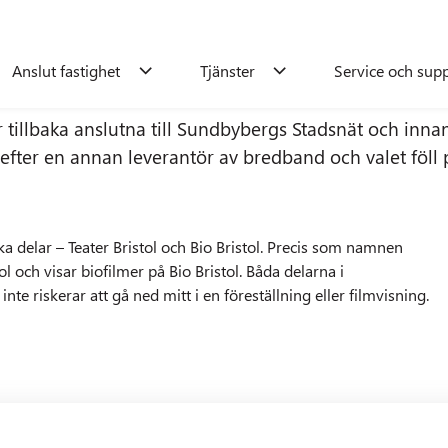
Anslut fastighet
Tjänster
Service och sup
r tillbaka anslutna till Sundbybergs Stadsnät och inna
het
Tjänster
Service och support
Sök
Om os
 efter en annan leverantör av bredband och valet föll 
Tjänster
08-706 91 35
Enkelt oc
ka delar – Teater Bristol och Bio Bristol. Precis som namnen
 och visar biofilmer på Bio Bristol. Båda delarna i
Kontakta oss
t
Fastighetsägare
Internet
Tv
Telefoni
Förvaltaren
Företag
Om oss
S
te riskerar att gå ned mitt i en föreställning eller filmvisning.
rrar
Användarguider & FAQ
Fakturera oss
Hantera bricka